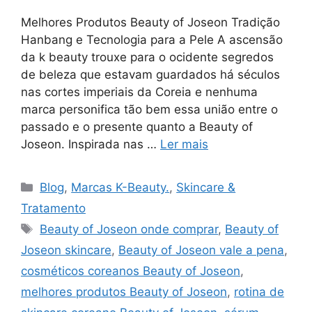
Melhores Produtos Beauty of Joseon Tradição
Hanbang e Tecnologia para a Pele A ascensão
da k beauty trouxe para o ocidente segredos
de beleza que estavam guardados há séculos
nas cortes imperiais da Coreia e nenhuma
marca personifica tão bem essa união entre o
passado e o presente quanto a Beauty of
Joseon. Inspirada nas …
Ler mais
Categorias
Blog
,
Marcas K-Beauty.
,
Skincare &
Tratamento
Tags
Beauty of Joseon onde comprar
,
Beauty of
Joseon skincare
,
Beauty of Joseon vale a pena
,
cosméticos coreanos Beauty of Joseon
,
melhores produtos Beauty of Joseon
,
rotina de