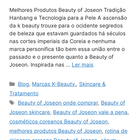
Melhores Produtos Beauty of Joseon Tradição
Hanbang e Tecnologia para a Pele A ascensão
da k beauty trouxe para o ocidente segredos
de beleza que estavam guardados há séculos
nas cortes imperiais da Coreia e nenhuma
marca personifica tão bem essa união entre o
passado e o presente quanto a Beauty of
Joseon. Inspirada nas …
Ler mais
Categorias
Blog
,
Marcas K-Beauty.
,
Skincare &
Tratamento
Tags
Beauty of Joseon onde comprar
,
Beauty of
Joseon skincare
,
Beauty of Joseon vale a pena
,
cosméticos coreanos Beauty of Joseon
,
melhores produtos Beauty of Joseon
,
rotina de