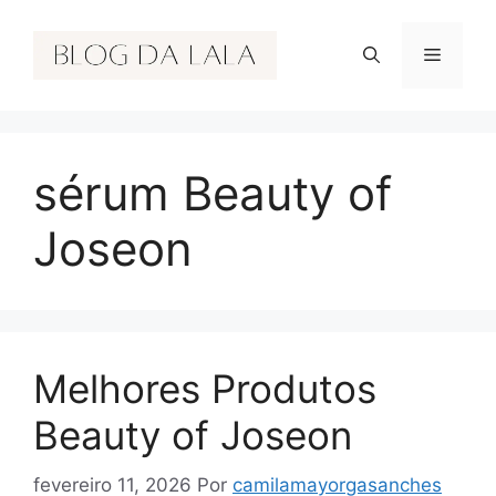
Pular
para
Menu
o
conteúdo
sérum Beauty of
Joseon
Melhores Produtos
Beauty of Joseon
fevereiro 11, 2026
Por
camilamayorgasanches