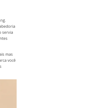
ang.
sabedoria
o servia
ntes
ais mas
arca você
s