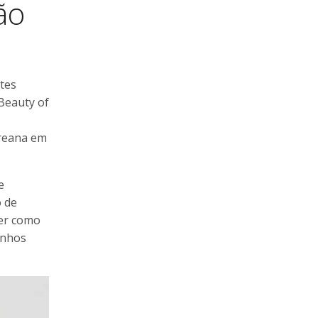
ão
tes
Beauty of
oreana em
e
o de
der como
onhos