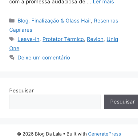
com a promessa audaciosa de …
Ler mais
Categorias
Blog
,
Finalização & Glass Hair
,
Resenhas
Capilares
Tags
Leave-in
,
Protetor Térmico
,
Revlon
,
Uniq
One
Deixe um comentário
Pesquisar
Pesquisar
© 2026 Blog Da Lala
• Built with
GeneratePress