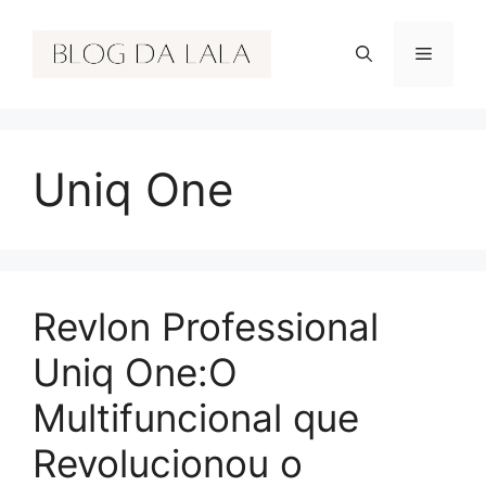
Pular
para
Menu
o
conteúdo
Uniq One
Revlon Professional
Uniq One:O
Multifuncional que
Revolucionou o