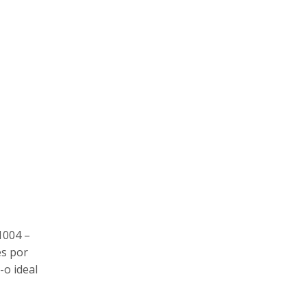
1004 –
es por
o ideal