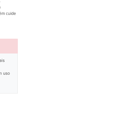
,
a
ém cuide
ais
m uso