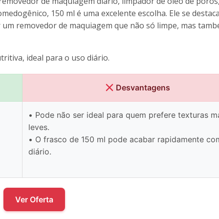
, removedor de maquiagem diário, limpador de óleo de poros
omedogênico, 150 ml é uma excelente escolha. Ele se destac
er um removedor de maquiagem que não só limpe, mas tamb
itiva, ideal para o uso diário.
Desvantagens
• Pode não ser ideal para quem prefere texturas m
leves.
• O frasco de 150 ml pode acabar rapidamente co
diário.
Ver Oferta