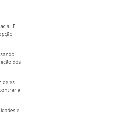
cial. E
 opção
ensando
leção dos
m deles
contrar a
sidades e
!