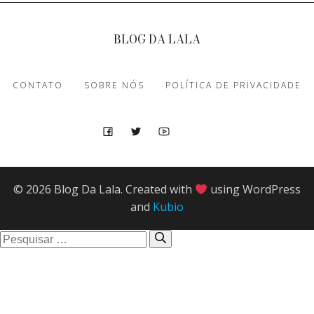
BLOG DA LALA
CONTATO
SOBRE NÓS
POLÍTICA DE PRIVACIDADE
© 2026 Blog Da Lala. Created with
using WordPress
and
Kubio
Pesquisar
por: